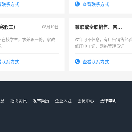
频，培训手机拍摄剪辑，教你
看联系方式
查看联系方式
音！你也可以成为拍摄达人！
成为拍摄达人！
寒假工）
08月10日
兼职或全职销售、普工、维修
三在校学生，求兼职一份，家教
过年可不休息，有广告销售经
场。
低压电工证，网络管理员证
看联系方式
查看联系方式
信息
招聘资讯
发布简历
企业入驻
会员中心
法律申明
们