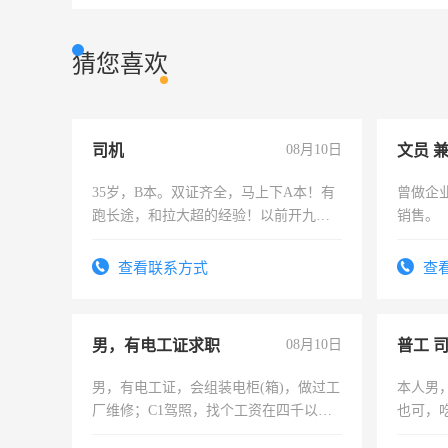
猜您喜欢
司机
08月10日
文员 
35岁，B本。双证齐全，马上下A本！有
曾做企
跑长途，和拉大超的经验！以前开九米
销售。
六，渣土车
查看联系方式
查
男，有电工证求职
08月10日
普工 
男，有电工证，会组装电柜(箱)，做过工
本人男
厂维修；C1驾照，找个工资在四千以
也可，
上，枣强县以外需要有住宿，保险勿扰
勿扰