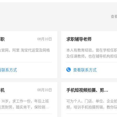
查
兼职
08月10日
求职辅导老师
业官网，阿里 淘宝代运营及网格
本人有教育经验，曾在学校任
及任课教师，也在辅导机构担
师，求周一至周五辅导老师的
看联系方式
查看联系方式
司机
08月10日
手机短视频拍摄、剪辑、抖音快手
，30岁，求工作一份，年后上班
可为个人、门店、单位、企业
吃苦耐劳，踏实肯干，保险销售
频，培训手机拍摄剪辑，教你
可为个人、门店、单位、企业