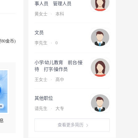
事人员 管理人员
黄女士
·
本科
文员
80金币)
李先生
·
0
小学∕幼儿教育 前台∕接
待 打字∕操作员
王女士
·
高中
其他职位
请先生
·
大专
息
查看更多简历