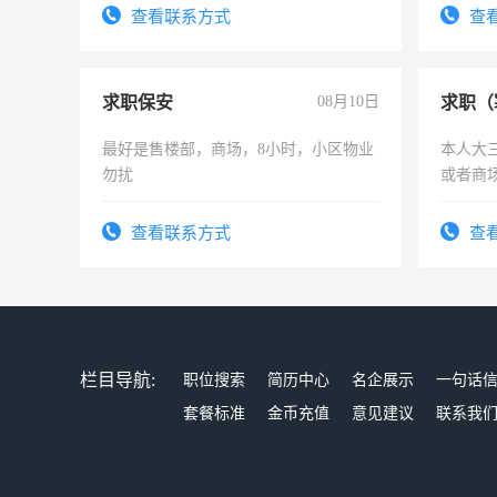
电话
查看联系方式
查
求职保安
08月10日
求职（
最好是售楼部，商场，8小时，小区物业
本人大
勿扰
或者商
查看联系方式
查
栏目导航:
职位搜索
简历中心
名企展示
一句话
套餐标准
金币充值
意见建议
联系我