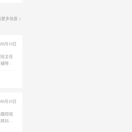
看更多信息
08月10日
职班主任
任辅导教
工作
08月10日
拍摄短视
玩转抖音
拍摄短视