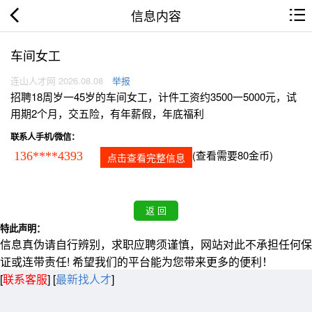
信息内容
车间女工
连山人才网 2026.08.08
举报
招聘18周岁一45岁的车间女工，计件工资约3500一5000元，试
用期2个月，交五险，有年薪假，年底福利
联系人手机/微信：
(查看需要80金币)
136****4393
点击查看完整信息
特此声明：
信息真伪请自行辨别，求职应聘须谨慎，网站对此不承担任何保
证或连带责任! 希望我们的平台能为您带来更多的便利！
[
联系客服
]
[
最新找人才
]